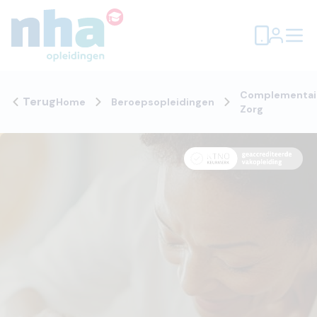
Complementai
Terug
Home
Beroepsopleidingen
Zorg