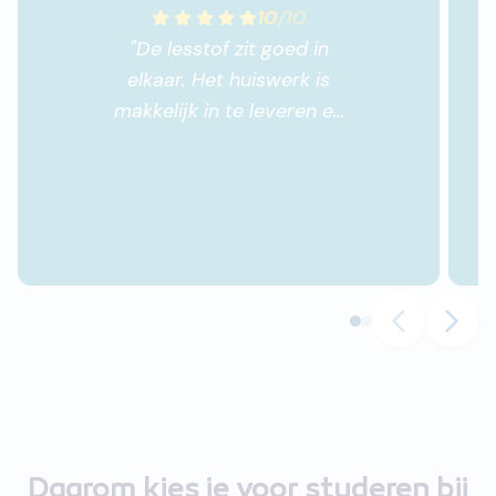
10
/
10
"
De lesstof zit goed in
elkaar. Het huiswerk is
makkelijk in te leveren en
wordt snel nagekeken
met duidelijke feedback.
"
Daarom kies je voor studeren bij