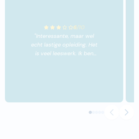
6
/
10
"
Interessante, maar wel
echt lastige opleiding. Het
is veel leeswerk. Ik ben
altijd blij als er een
plaatje tussen staat..
"